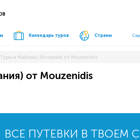
ОВ
ры
Календарь туров
Страны
Сер
Туры в Майорку (Испания) от Mouzenidis
ния) от Mouzenidis
ВСЕ ПУТЕВКИ В ТВОЕМ 