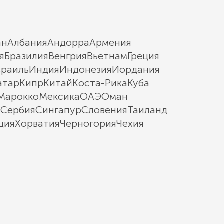
ан
Албания
Андорра
Армения
я
Бразилия
Венгрия
Вьетнам
Греция
зраиль
Индия
Индонезия
Иордания
атар
Кипр
Китай
Коста-Рика
Куба
Марокко
Мексика
ОАЭ
Оман
ы
Сербия
Сингапур
Словения
Таиланд
ция
Хорватия
Черногория
Чехия