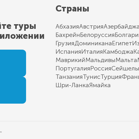
Страны
йте туры
Абхазия
Австрия
Азербайдж
риложении
Бахрейн
Белоруссия
Болгари
Грузия
Доминикана
Египет
И
Испания
Италия
Камбоджа
К
Маврикий
Мальдивы
Мальта
Португалия
Россия
Сейшел
Танзания
Тунис
Турция
Фран
Шри-Ланка
Ямайка
"