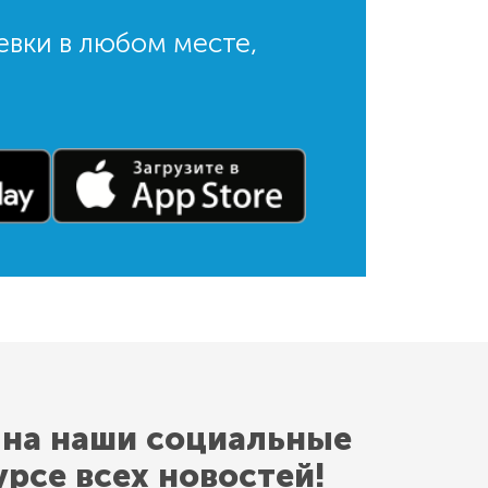
евки в любом месте,
 на наши социальные
урсе всех новостей!