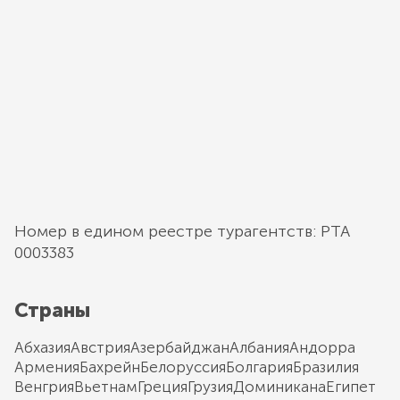
Номер в едином реестре турагентств: РТА
0003383
Страны
Абхазия
Австрия
Азербайджан
Албания
Андорра
Армения
Бахрейн
Белоруссия
Болгария
Бразилия
Венгрия
Вьетнам
Греция
Грузия
Доминикана
Египет