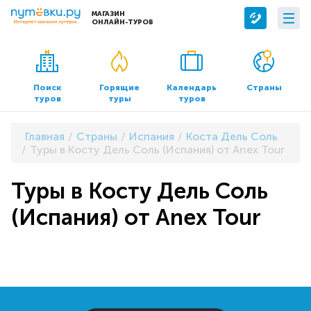
МАГАЗИН
ОНЛАЙН-ТУРОВ
Сервисы
О компании
Бронирование отелей
О нас
Поиск
Горящие
Календарь
Страны
туров
туры
туров
Трансфер
Контакты
Страхование
Команда
Главная
Страны
Испания
Коста Дель Соль
Документы и реквизиты
Туры в Косту Дель Соль (Испания) от Anex Tour
Офисы продаж
Туры в Косту Дель Соль
(Испания) от Anex Tour