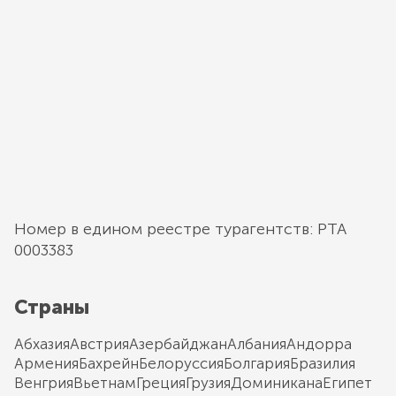
Номер в едином реестре турагентств: РТА
0003383
Страны
Абхазия
Австрия
Азербайджан
Албания
Андорра
Армения
Бахрейн
Белоруссия
Болгария
Бразилия
Венгрия
Вьетнам
Греция
Грузия
Доминикана
Египет