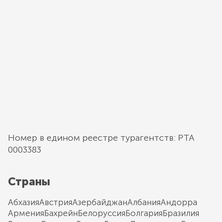
Номер в едином реестре турагентств: РТА
0003383
Страны
Абхазия
Австрия
Азербайджан
Албания
Андорра
Армения
Бахрейн
Белоруссия
Болгария
Бразилия