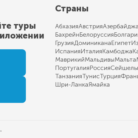
Страны
йте туры
Абхазия
Австрия
Азербайдж
риложении
Бахрейн
Белоруссия
Болгари
Грузия
Доминикана
Египет
И
Испания
Италия
Камбоджа
К
Маврикий
Мальдивы
Мальта
Португалия
Россия
Сейшел
Танзания
Тунис
Турция
Фран
Шри-Ланка
Ямайка
"