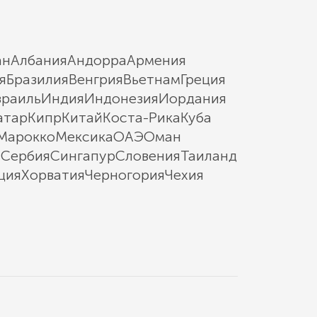
ан
Албания
Андорра
Армения
я
Бразилия
Венгрия
Вьетнам
Греция
зраиль
Индия
Индонезия
Иордания
атар
Кипр
Китай
Коста-Рика
Куба
Марокко
Мексика
ОАЭ
Оман
ы
Сербия
Сингапур
Словения
Таиланд
ция
Хорватия
Черногория
Чехия