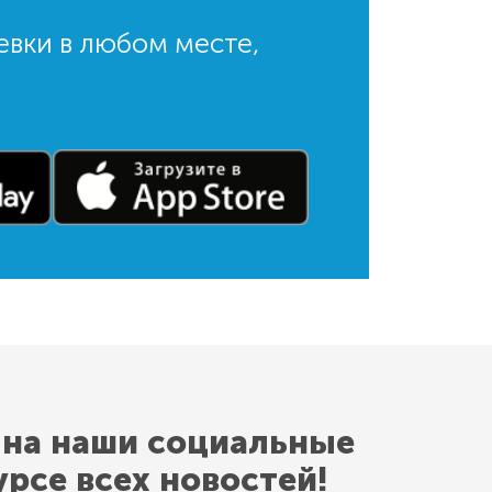
евки в любом месте,
 на наши социальные
урсе всех новостей!