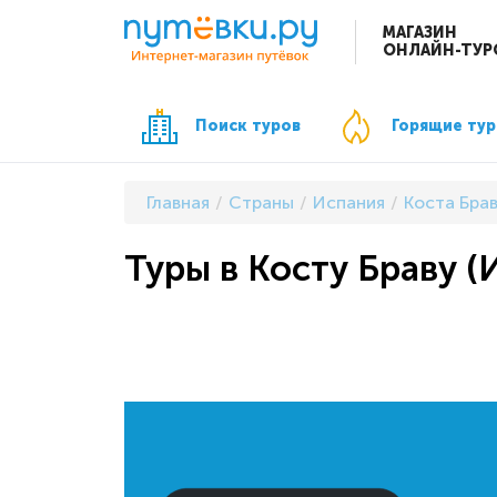
МАГАЗИН
ОНЛАЙН-ТУР
Поиск туров
Горящие ту
Главная
Страны
Испания
Коста Бра
Туры в Косту Браву (