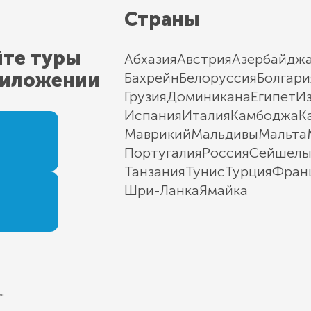
Страны
йте туры
Абхазия
Австрия
Азербайдж
риложении
Бахрейн
Белоруссия
Болгари
Грузия
Доминикана
Египет
И
Испания
Италия
Камбоджа
К
Маврикий
Мальдивы
Мальта
Португалия
Россия
Сейшел
Танзания
Тунис
Турция
Фран
Шри-Ланка
Ямайка
"