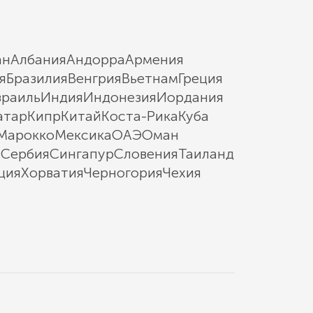
ан
Албания
Андорра
Армения
я
Бразилия
Венгрия
Вьетнам
Греция
зраиль
Индия
Индонезия
Иордания
атар
Кипр
Китай
Коста-Рика
Куба
Марокко
Мексика
ОАЭ
Оман
ы
Сербия
Сингапур
Словения
Таиланд
ция
Хорватия
Черногория
Чехия