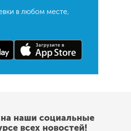
евки в любом месте,
 на наши социальные
урсе всех новостей!