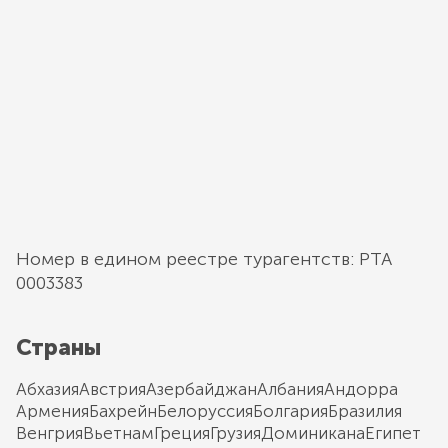
Номер в едином реестре турагентств: РТА
0003383
Страны
Абхазия
Австрия
Азербайджан
Албания
Андорра
Армения
Бахрейн
Белоруссия
Болгария
Бразилия
Венгрия
Вьетнам
Греция
Грузия
Доминикана
Египет