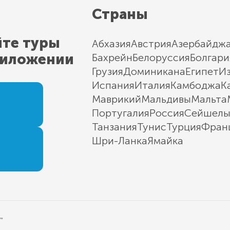
Страны
йте туры
Абхазия
Австрия
Азербайдж
риложении
Бахрейн
Белоруссия
Болгари
Грузия
Доминикана
Египет
И
Испания
Италия
Камбоджа
К
Маврикий
Мальдивы
Мальта
Португалия
Россия
Сейшел
Танзания
Тунис
Турция
Фран
Шри-Ланка
Ямайка
"