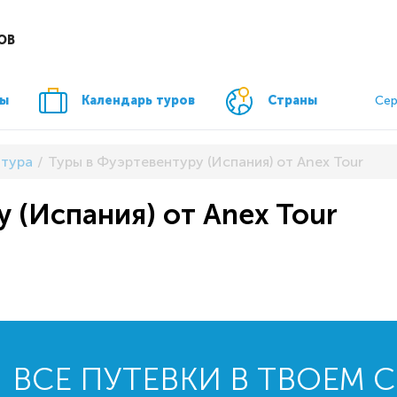
ОВ
ры
Календарь туров
Страны
Сер
тура
Туры в Фуэртевентуру (Испания) от Anex Tour
 (Испания) от Anex Tour
ВСЕ ПУТЕВКИ В ТВОЕМ 