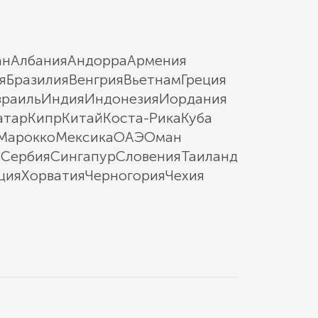
ан
Албания
Андорра
Армения
я
Бразилия
Венгрия
Вьетнам
Греция
зраиль
Индия
Индонезия
Иордания
атар
Кипр
Китай
Коста-Рика
Куба
Марокко
Мексика
ОАЭ
Оман
ы
Сербия
Сингапур
Словения
Таиланд
ция
Хорватия
Черногория
Чехия