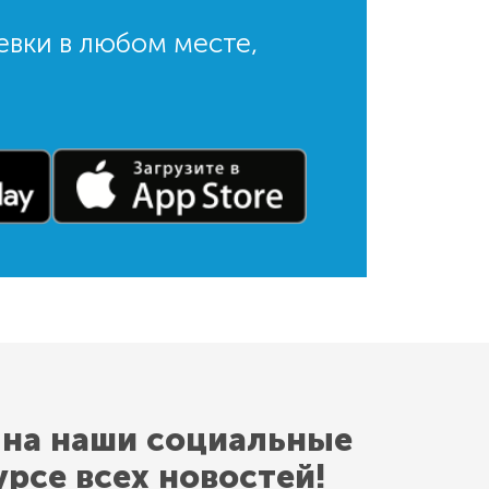
евки в любом месте,
 на наши социальные
урсе всех новостей!