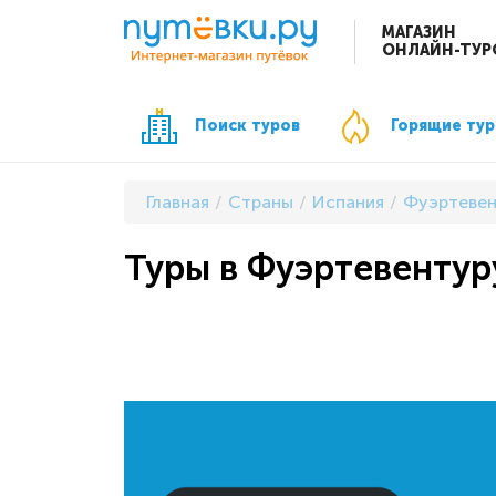
МАГАЗИН
ОНЛАЙН-ТУР
Поиск туров
Горящие ту
Главная
Страны
Испания
Фуэртевен
Туры в Фуэртевентуру