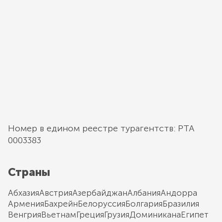
Номер в едином реестре турагентств: РТА
0003383
Страны
Абхазия
Австрия
Азербайджан
Албания
Андорра
Армения
Бахрейн
Белоруссия
Болгария
Бразилия
Венгрия
Вьетнам
Греция
Грузия
Доминикана
Египет