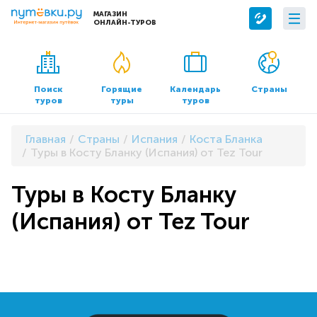
МАГАЗИН
ОНЛАЙН-ТУРОВ
Сервисы
О компании
Бронирование отелей
О нас
Поиск
Горящие
Календарь
Страны
туров
туры
туров
Трансфер
Контакты
Страхование
Команда
Главная
Страны
Испания
Коста Бланка
Документы и реквизиты
Туры в Косту Бланку (Испания) от Tez Tour
Офисы продаж
Туры в Косту Бланку
(Испания) от Tez Tour