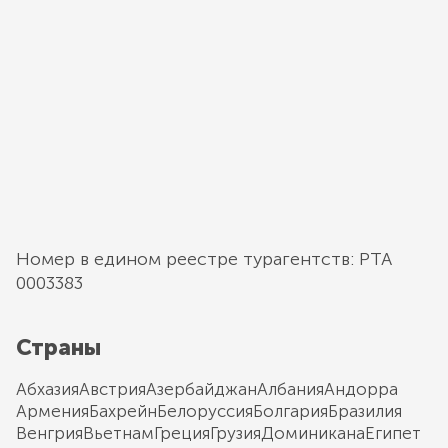
Номер в едином реестре турагентств: РТА
0003383
Страны
Абхазия
Австрия
Азербайджан
Албания
Андорра
Армения
Бахрейн
Белоруссия
Болгария
Бразилия
Венгрия
Вьетнам
Греция
Грузия
Доминикана
Египет