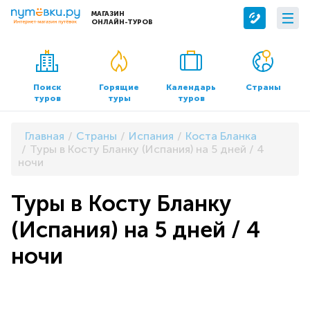
МАГАЗИН
ОНЛАЙН-ТУРОВ
Сервисы
О компании
Бронирование отелей
О нас
Поиск
Горящие
Календарь
Страны
туров
туры
туров
Трансфер
Контакты
Страхование
Команда
Главная
Страны
Испания
Коста Бланка
Документы и реквизиты
Туры в Косту Бланку (Испания) на 5 дней / 4
ночи
Офисы продаж
Туры в Косту Бланку
(Испания) на 5 дней / 4
ночи