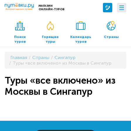
МАГАЗИН
ОНЛАЙН-ТУРОВ
Сервисы
О компании
Бронирование отелей
О нас
Поиск
Горящие
Календарь
Страны
туров
туры
туров
Трансфер
Контакты
Страхование
Команда
Главная
Страны
Сингапур
Документы и реквизиты
Туры «все включено» из Москвы в Сингапур
Офисы продаж
Туры «все включено» из
Москвы в Сингапур