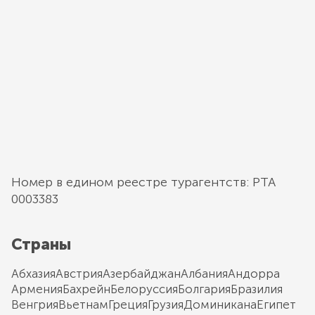
Номер в едином реестре турагентств: РТА
0003383
Страны
Абхазия
Австрия
Азербайджан
Албания
Андорра
Армения
Бахрейн
Белоруссия
Болгария
Бразилия
Венгрия
Вьетнам
Греция
Грузия
Доминикана
Египет