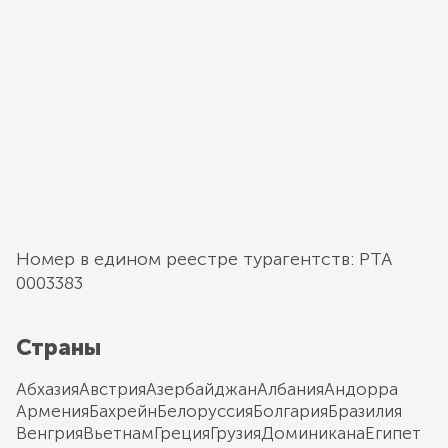
Номер в едином реестре турагентств: РТА
0003383
Страны
Абхазия
Австрия
Азербайджан
Албания
Андорра
Армения
Бахрейн
Белоруссия
Болгария
Бразилия
Венгрия
Вьетнам
Греция
Грузия
Доминикана
Египет