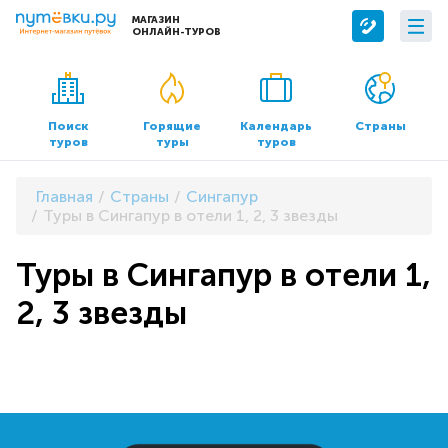
МАГАЗИН
ОНЛАЙН-ТУРОВ
Сервисы
О компании
Бронирование отелей
О нас
Поиск
Горящие
Календарь
Страны
туров
туры
туров
Трансфер
Контакты
Страхование
Команда
Главная
Страны
Сингапур
Документы и реквизиты
Туры в Сингапур в отели 1, 2, 3 звезды
Офисы продаж
Туры в Сингапур в отели 1,
2, 3 звезды