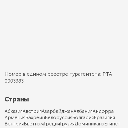
Номер в едином реестре турагентств: РТА
0003383
Страны
Абхазия
Австрия
Азербайджан
Албания
Андорра
Армения
Бахрейн
Белоруссия
Болгария
Бразилия
Венгрия
Вьетнам
Греция
Грузия
Доминикана
Египет