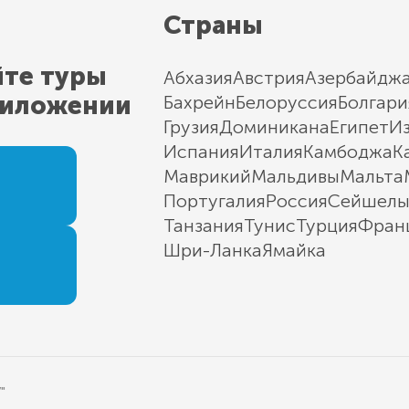
Страны
йте туры
Абхазия
Австрия
Азербайдж
риложении
Бахрейн
Белоруссия
Болгари
Грузия
Доминикана
Египет
И
Испания
Италия
Камбоджа
К
Маврикий
Мальдивы
Мальта
Португалия
Россия
Сейшел
Танзания
Тунис
Турция
Фран
Шри-Ланка
Ямайка
"