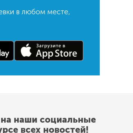
евки в любом месте,
 на наши социальные
урсе всех новостей!