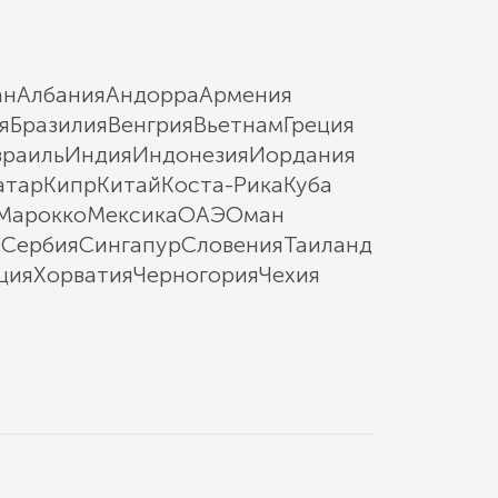
ан
Албания
Андорра
Армения
я
Бразилия
Венгрия
Вьетнам
Греция
зраиль
Индия
Индонезия
Иордания
атар
Кипр
Китай
Коста-Рика
Куба
Марокко
Мексика
ОАЭ
Оман
ы
Сербия
Сингапур
Словения
Таиланд
ция
Хорватия
Черногория
Чехия