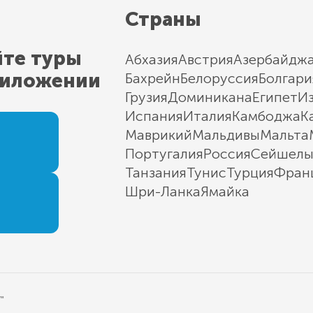
Страны
йте туры
Абхазия
Австрия
Азербайдж
риложении
Бахрейн
Белоруссия
Болгари
Грузия
Доминикана
Египет
И
Испания
Италия
Камбоджа
К
Маврикий
Мальдивы
Мальта
Португалия
Россия
Сейшел
Танзания
Тунис
Турция
Фран
Шри-Ланка
Ямайка
"