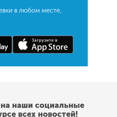
евки в любом месте,
 на наши социальные
урсе всех новостей!