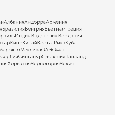
ан
Албания
Андорра
Армения
я
Бразилия
Венгрия
Вьетнам
Греция
зраиль
Индия
Индонезия
Иордания
атар
Кипр
Китай
Коста-Рика
Куба
Марокко
Мексика
ОАЭ
Оман
ы
Сербия
Сингапур
Словения
Таиланд
ция
Хорватия
Черногория
Чехия