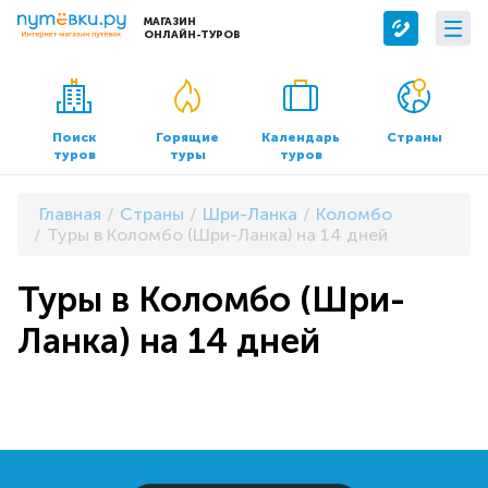
МАГАЗИН
ОНЛАЙН-ТУРОВ
Сервисы
О компании
Бронирование отелей
О нас
Поиск
Горящие
Календарь
Страны
туров
туры
туров
Трансфер
Контакты
Страхование
Команда
Главная
Страны
Шри-Ланка
Коломбо
Документы и реквизиты
Туры в Коломбо (Шри-Ланка) на 14 дней
Офисы продаж
Туры в Коломбо (Шри-
Ланка) на 14 дней