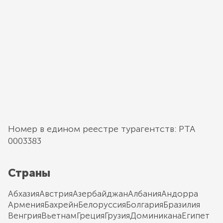
Номер в едином реестре турагентств: РТА
0003383
Страны
Абхазия
Австрия
Азербайджан
Албания
Андорра
Армения
Бахрейн
Белоруссия
Болгария
Бразилия
Венгрия
Вьетнам
Греция
Грузия
Доминикана
Египет