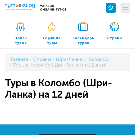
МАГАЗИН
ОНЛАЙН-ТУРОВ
Сервисы
О компании
Бронирование отелей
О нас
Поиск
Горящие
Календарь
Страны
туров
туры
туров
Трансфер
Контакты
Страхование
Команда
Главная
Страны
Шри-Ланка
Коломбо
Документы и реквизиты
Туры в Коломбо (Шри-Ланка) на 12 дней
Офисы продаж
Туры в Коломбо (Шри-
Ланка) на 12 дней