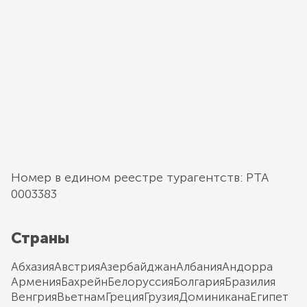
Номер в едином реестре турагентств: РТА
0003383
Страны
Абхазия
Австрия
Азербайджан
Албания
Андорра
Армения
Бахрейн
Белоруссия
Болгария
Бразилия
Венгрия
Вьетнам
Греция
Грузия
Доминикана
Египет