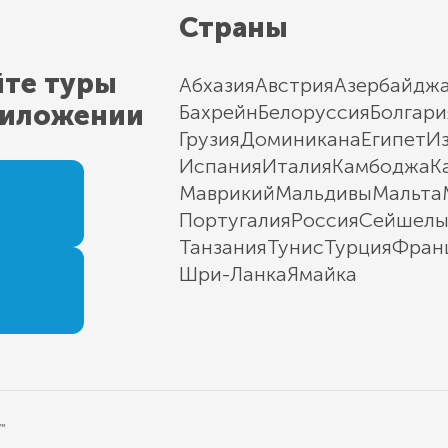
Страны
йте туры
Абхазия
Австрия
Азербайдж
риложении
Бахрейн
Белоруссия
Болгари
Грузия
Доминикана
Египет
И
Испания
Италия
Камбоджа
К
Маврикий
Мальдивы
Мальта
Португалия
Россия
Сейшел
Танзания
Тунис
Турция
Фран
Шри-Ланка
Ямайка
"