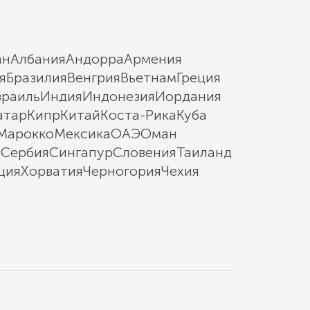
ан
Албания
Андорра
Армения
я
Бразилия
Венгрия
Вьетнам
Греция
зраиль
Индия
Индонезия
Иордания
атар
Кипр
Китай
Коста-Рика
Куба
Марокко
Мексика
ОАЭ
Оман
ы
Сербия
Сингапур
Словения
Таиланд
ция
Хорватия
Черногория
Чехия