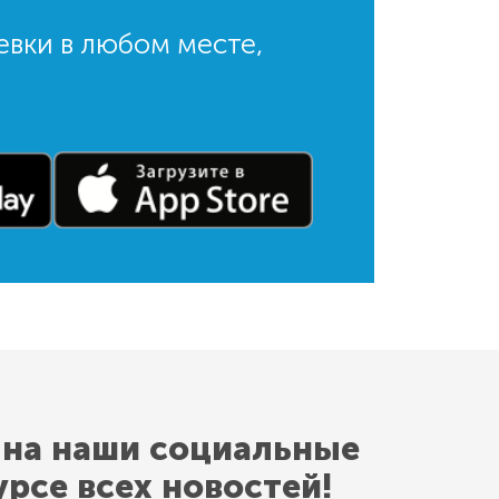
евки в любом месте,
 на наши социальные
урсе всех новостей!