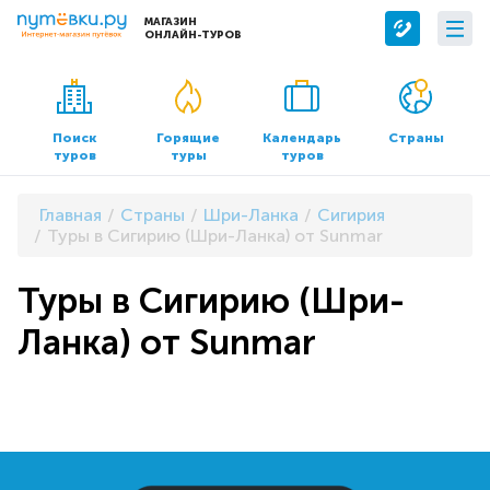
МАГАЗИН
ОНЛАЙН-ТУРОВ
Сервисы
О компании
Бронирование отелей
О нас
Поиск
Горящие
Календарь
Страны
туров
туры
туров
Трансфер
Контакты
Страхование
Команда
Главная
Страны
Шри-Ланка
Сигирия
Документы и реквизиты
Туры в Сигирию (Шри-Ланка) от Sunmar
Офисы продаж
Туры в Сигирию (Шри-
Ланка) от Sunmar