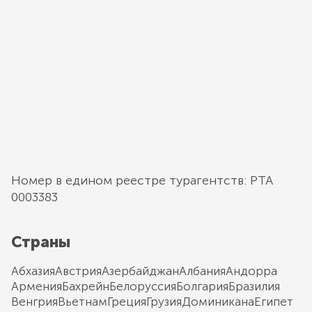
Номер в едином реестре турагентств: РТА
0003383
Страны
Абхазия
Австрия
Азербайджан
Албания
Андорра
Армения
Бахрейн
Белоруссия
Болгария
Бразилия
Венгрия
Вьетнам
Греция
Грузия
Доминикана
Египет