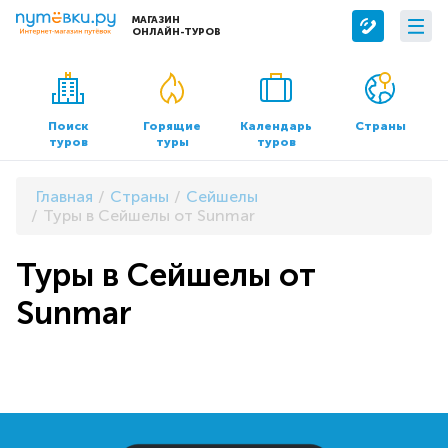
МАГАЗИН
ОНЛАЙН-ТУРОВ
Сервисы
О компании
Бронирование отелей
О нас
Поиск
Горящие
Календарь
Страны
туров
туры
туров
Трансфер
Контакты
Страхование
Команда
Главная
Страны
Сейшелы
Документы и реквизиты
Туры в Сейшелы от Sunmar
Офисы продаж
Туры в Сейшелы от
Sunmar