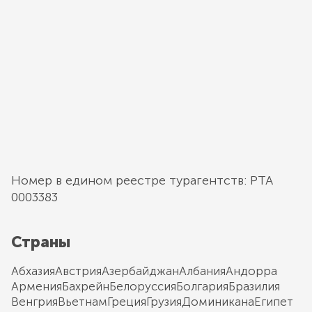
Номер в едином реестре турагентств: РТА
0003383
Страны
Абхазия
Австрия
Азербайджан
Албания
Андорра
Армения
Бахрейн
Белоруссия
Болгария
Бразилия
Венгрия
Вьетнам
Греция
Грузия
Доминикана
Египет