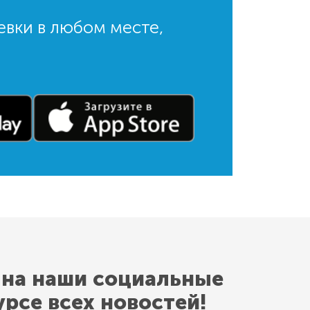
евки в любом месте,
 на наши социальные
урсе всех новостей!