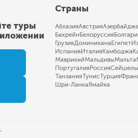
Страны
йте туры
Абхазия
Австрия
Азербайдж
риложении
Бахрейн
Белоруссия
Болгари
Грузия
Доминикана
Египет
И
Испания
Италия
Камбоджа
К
Маврикий
Мальдивы
Мальта
Португалия
Россия
Сейшел
Танзания
Тунис
Турция
Фран
Шри-Ланка
Ямайка
"