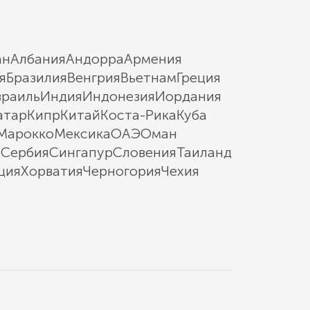
ан
Албания
Андорра
Армения
я
Бразилия
Венгрия
Вьетнам
Греция
зраиль
Индия
Индонезия
Иордания
атар
Кипр
Китай
Коста-Рика
Куба
Марокко
Мексика
ОАЭ
Оман
ы
Сербия
Сингапур
Словения
Таиланд
ция
Хорватия
Черногория
Чехия