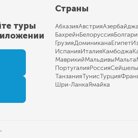
Страны
йте туры
Абхазия
Австрия
Азербайдж
риложении
Бахрейн
Белоруссия
Болгари
Грузия
Доминикана
Египет
И
Испания
Италия
Камбоджа
К
Маврикий
Мальдивы
Мальта
Португалия
Россия
Сейшел
Танзания
Тунис
Турция
Фран
Шри-Ланка
Ямайка
"