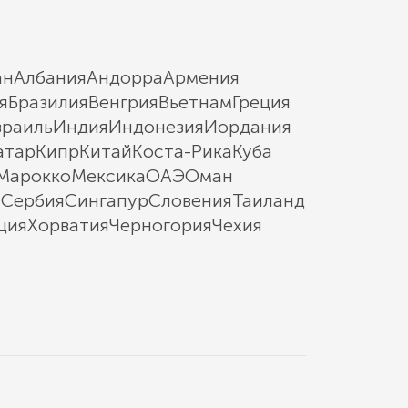
ан
Албания
Андорра
Армения
я
Бразилия
Венгрия
Вьетнам
Греция
зраиль
Индия
Индонезия
Иордания
атар
Кипр
Китай
Коста-Рика
Куба
Марокко
Мексика
ОАЭ
Оман
ы
Сербия
Сингапур
Словения
Таиланд
ция
Хорватия
Черногория
Чехия