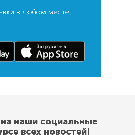
евки в любом месте,
 на наши социальные
урсе всех новостей!