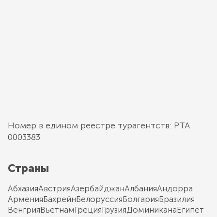
Номер в едином реестре турагентств: РТА
0003383
Страны
Абхазия
Австрия
Азербайджан
Албания
Андорра
Армения
Бахрейн
Белоруссия
Болгария
Бразилия
Венгрия
Вьетнам
Греция
Грузия
Доминикана
Египет