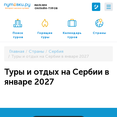
МАГАЗИН
ОНЛАЙН-ТУРОВ
Сервисы
О компании
Бронирование отелей
О нас
Поиск
Горящие
Календарь
Страны
туров
туры
туров
Трансфер
Контакты
Страхование
Команда
Главная
Страны
Сербия
Документы и реквизиты
Туры и отдых на Сербии в январе 2027
Офисы продаж
Туры и отдых на Сербии в
январе 2027