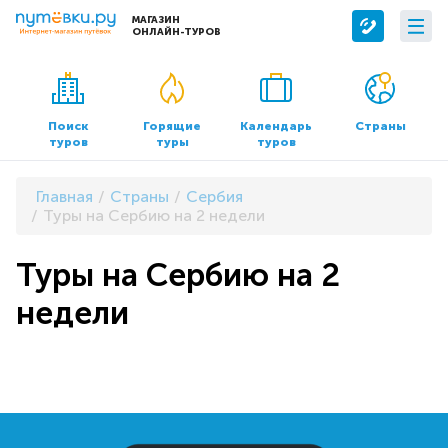
МАГАЗИН
ОНЛАЙН-ТУРОВ
Сервисы
О компании
Бронирование отелей
О нас
Поиск
Горящие
Календарь
Страны
туров
туры
туров
Трансфер
Контакты
Страхование
Команда
Главная
Страны
Сербия
Документы и реквизиты
Туры на Сербию на 2 недели
Офисы продаж
Туры на Сербию на 2
недели