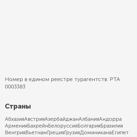
Номер в едином реестре турагентств: РТА
0003383
Страны
Абхазия
Австрия
Азербайджан
Албания
Андорра
Армения
Бахрейн
Белоруссия
Болгария
Бразилия
Венгрия
Вьетнам
Греция
Грузия
Доминикана
Египет