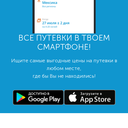
ВСЕ ПУТЕВКИ В ТВОЕМ
СМАРТФОНЕ!
Ищите самые выгодные цены на путевки в
любом месте,
где бы Вы не находились!