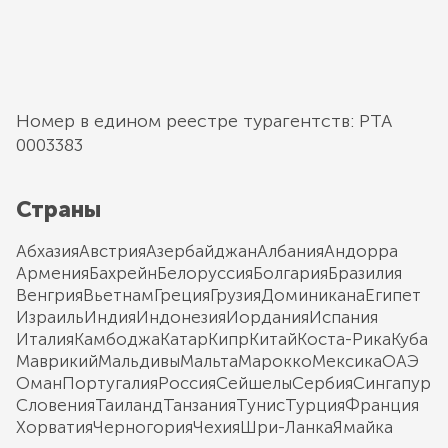
Номер в едином реестре турагентств: РТА
0003383
Страны
Абхазия
Австрия
Азербайджан
Албания
Андорра
Армения
Бахрейн
Белоруссия
Болгария
Бразилия
Венгрия
Вьетнам
Греция
Грузия
Доминикана
Египет
Израиль
Индия
Индонезия
Иордания
Испания
Италия
Камбоджа
Катар
Кипр
Китай
Коста-Рика
Куба
Маврикий
Мальдивы
Мальта
Марокко
Мексика
ОАЭ
Оман
Португалия
Россия
Сейшелы
Сербия
Сингапур
Словения
Таиланд
Танзания
Тунис
Турция
Франция
Хорватия
Черногория
Чехия
Шри-Ланка
Ямайка