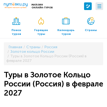
МАГАЗИН
ОНЛАЙН-ТУРОВ
Сервисы
О компании
Бронирование отелей
О нас
Поиск
Горящие
Календарь
Страны
туров
туры
туров
Трансфер
Контакты
Страхование
Команда
Главная
Страны
Россия
Документы и реквизиты
Золотое кольцо России
Туры в Золотое Кольцо России (Россия) в
Офисы продаж
феврале 2027
Туры в Золотое Кольцо
России (Россия) в феврале
2027