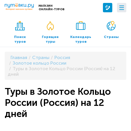
МАГАЗИН
ОНЛАЙН-ТУРОВ
Сервисы
О компании
Бронирование отелей
О нас
Поиск
Горящие
Календарь
Страны
туров
туры
туров
Трансфер
Контакты
Страхование
Команда
Главная
Страны
Россия
Документы и реквизиты
Золотое кольцо России
Туры в Золотое Кольцо России (Россия) на 12
Офисы продаж
дней
Туры в Золотое Кольцо
России (Россия) на 12
дней