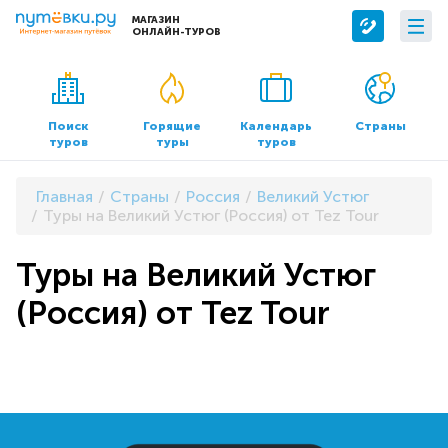
МАГАЗИН
ОНЛАЙН-ТУРОВ
Сервисы
О компании
Бронирование отелей
О нас
Поиск
Горящие
Календарь
Страны
туров
туры
туров
Трансфер
Контакты
Страхование
Команда
Главная
Страны
Россия
Великий Устюг
Документы и реквизиты
Туры на Великий Устюг (Россия) от Tez Tour
Офисы продаж
Туры на Великий Устюг
(Россия) от Tez Tour