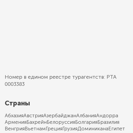
Номер в едином реестре турагентств: РТА
0003383
Страны
Абхазия
Австрия
Азербайджан
Албания
Андорра
Армения
Бахрейн
Белоруссия
Болгария
Бразилия
Венгрия
Вьетнам
Греция
Грузия
Доминикана
Египет