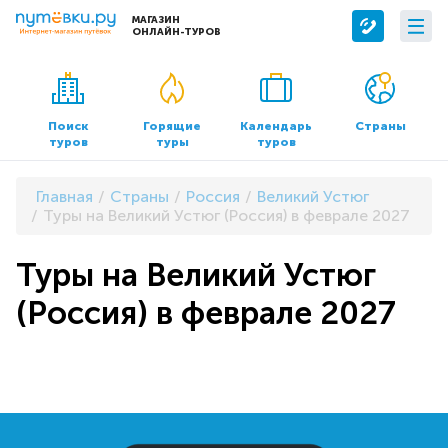
МАГАЗИН
ОНЛАЙН-ТУРОВ
Сервисы
О компании
Бронирование отелей
О нас
Поиск
Горящие
Календарь
Страны
туров
туры
туров
Трансфер
Контакты
Страхование
Команда
Главная
Страны
Россия
Великий Устюг
Документы и реквизиты
Туры на Великий Устюг (Россия) в феврале 2027
Офисы продаж
Туры на Великий Устюг
(Россия) в феврале 2027