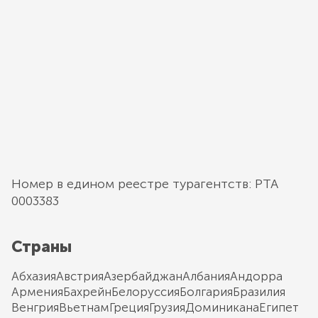
Номер в едином реестре турагентств: РТА
0003383
Страны
Абхазия
Австрия
Азербайджан
Албания
Андорра
Армения
Бахрейн
Белоруссия
Болгария
Бразилия
Венгрия
Вьетнам
Греция
Грузия
Доминикана
Египет