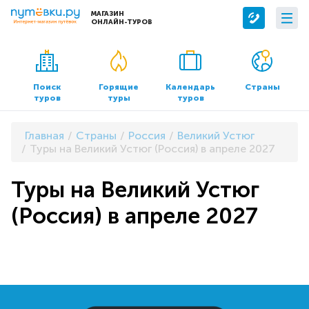
МАГАЗИН
ОНЛАЙН-ТУРОВ
Сервисы
О компании
Бронирование отелей
О нас
Поиск
Горящие
Календарь
Страны
туров
туры
туров
Трансфер
Контакты
Страхование
Команда
Главная
Страны
Россия
Великий Устюг
Документы и реквизиты
Туры на Великий Устюг (Россия) в апреле 2027
Офисы продаж
Туры на Великий Устюг
(Россия) в апреле 2027