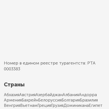
Номер в едином реестре турагентств: РТА
0003383
Страны
Абхазия
Австрия
Азербайджан
Албания
Андорра
Армения
Бахрейн
Белоруссия
Болгария
Бразилия
Венгрия
Вьетнам
Греция
Грузия
Доминикана
Египет