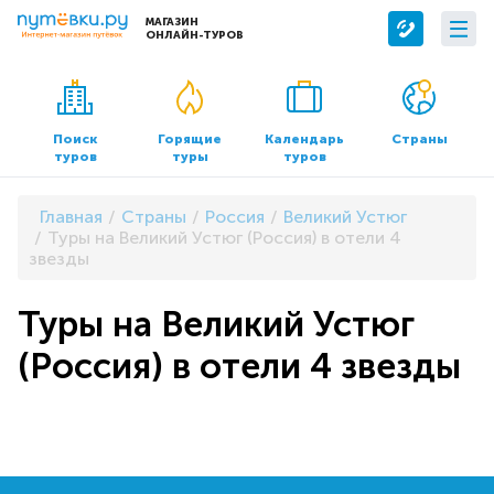
МАГАЗИН
ОНЛАЙН-ТУРОВ
Сервисы
О компании
Бронирование отелей
О нас
Поиск
Горящие
Календарь
Страны
туров
туры
туров
Трансфер
Контакты
Страхование
Команда
Главная
Страны
Россия
Великий Устюг
Документы и реквизиты
Туры на Великий Устюг (Россия) в отели 4
звезды
Офисы продаж
Туры на Великий Устюг
(Россия) в отели 4 звезды