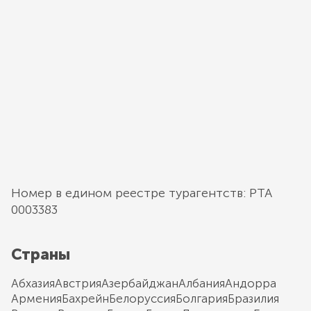
Номер в едином реестре турагентств: РТА
0003383
Страны
Абхазия
Австрия
Азербайджан
Албания
Андорра
Армения
Бахрейн
Белоруссия
Болгария
Бразилия