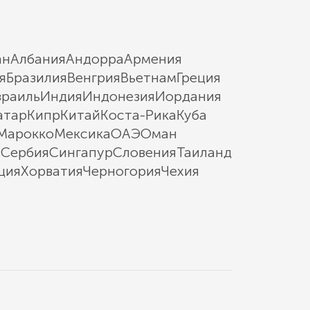
ан
Албания
Андорра
Армения
я
Бразилия
Венгрия
Вьетнам
Греция
зраиль
Индия
Индонезия
Иордания
атар
Кипр
Китай
Коста-Рика
Куба
Марокко
Мексика
ОАЭ
Оман
ы
Сербия
Сингапур
Словения
Таиланд
ция
Хорватия
Черногория
Чехия