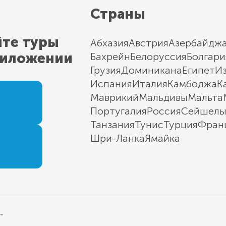
Страны
йте туры
Абхазия
Австрия
Азербайдж
риложении
Бахрейн
Белоруссия
Болгари
Грузия
Доминикана
Египет
И
Испания
Италия
Камбоджа
К
Маврикий
Мальдивы
Мальта
Португалия
Россия
Сейшел
Танзания
Тунис
Турция
Фран
Шри-Ланка
Ямайка
"