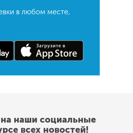
евки в любом месте,
 на наши социальные
урсе всех новостей!