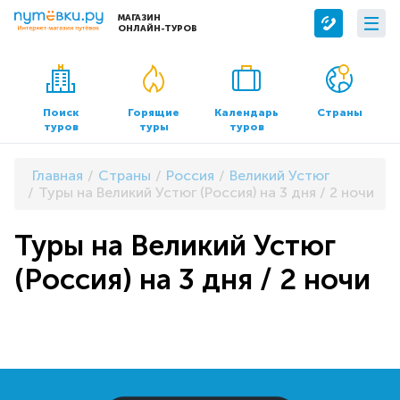
МАГАЗИН
ОНЛАЙН-ТУРОВ
Сервисы
О компании
Бронирование отелей
О нас
Поиск
Горящие
Календарь
Страны
туров
туры
туров
Трансфер
Контакты
Страхование
Команда
Главная
Страны
Россия
Великий Устюг
Документы и реквизиты
Туры на Великий Устюг (Россия) на 3 дня / 2 ночи
Офисы продаж
Туры на Великий Устюг
(Россия) на 3 дня / 2 ночи