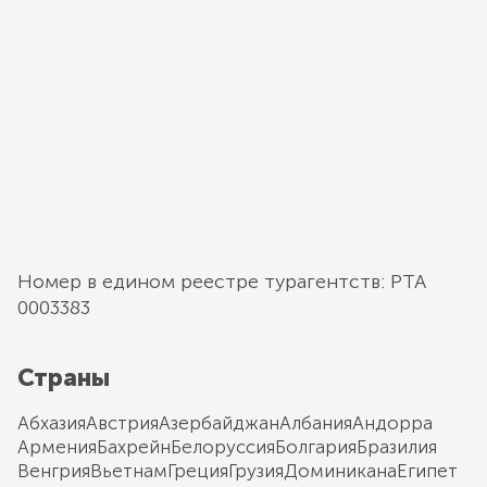
Номер в едином реестре турагентств: РТА
0003383
Страны
Абхазия
Австрия
Азербайджан
Албания
Андорра
Армения
Бахрейн
Белоруссия
Болгария
Бразилия
Венгрия
Вьетнам
Греция
Грузия
Доминикана
Египет