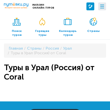
МАГАЗИН
ОНЛАЙН-ТУРОВ
Сервисы
О компании
Бронирование отелей
О нас
Поиск
Горящие
Календарь
Страны
туров
туры
туров
Трансфер
Контакты
Страхование
Команда
Главная
Страны
Россия
Урал
Документы и реквизиты
Туры в Урал (Россия) от Coral
Офисы продаж
Туры в Урал (Россия) от
Coral