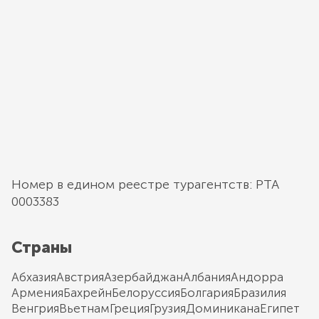
Номер в едином реестре турагентств: РТА
0003383
Страны
Абхазия
Австрия
Азербайджан
Албания
Андорра
Армения
Бахрейн
Белоруссия
Болгария
Бразилия
Венгрия
Вьетнам
Греция
Грузия
Доминикана
Египет