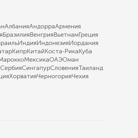
ан
Албания
Андорра
Армения
я
Бразилия
Венгрия
Вьетнам
Греция
зраиль
Индия
Индонезия
Иордания
атар
Кипр
Китай
Коста-Рика
Куба
Марокко
Мексика
ОАЭ
Оман
ы
Сербия
Сингапур
Словения
Таиланд
ция
Хорватия
Черногория
Чехия