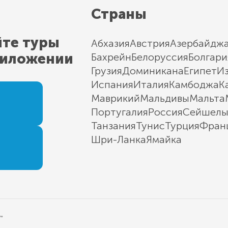
Страны
йте туры
Абхазия
Австрия
Азербайдж
риложении
Бахрейн
Белоруссия
Болгари
Грузия
Доминикана
Египет
И
Испания
Италия
Камбоджа
К
Маврикий
Мальдивы
Мальта
Португалия
Россия
Сейшел
Танзания
Тунис
Турция
Фран
Шри-Ланка
Ямайка
"