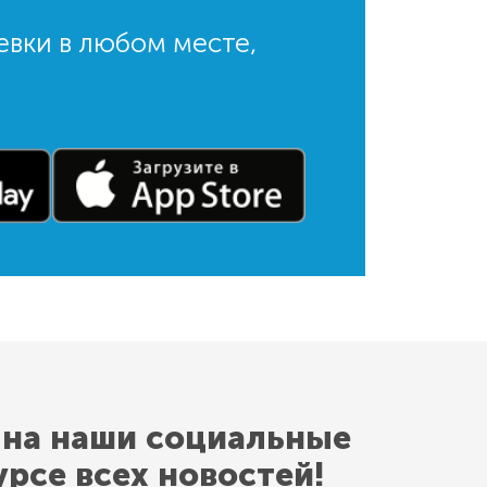
евки в любом месте,
 на наши социальные
урсе всех новостей!