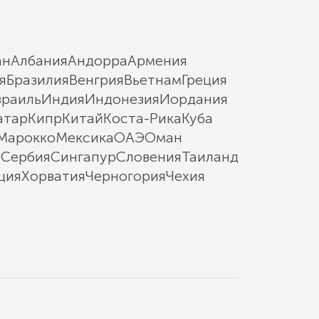
ан
Албания
Андорра
Армения
я
Бразилия
Венгрия
Вьетнам
Греция
зраиль
Индия
Индонезия
Иордания
атар
Кипр
Китай
Коста-Рика
Куба
Марокко
Мексика
ОАЭ
Оман
ы
Сербия
Сингапур
Словения
Таиланд
ция
Хорватия
Черногория
Чехия