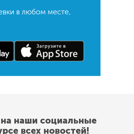
евки в любом месте,
 на наши социальные
урсе всех новостей!