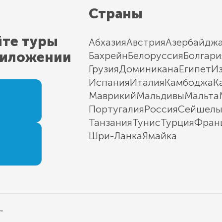
Страны
йте туры
Абхазия
Австрия
Азербайдж
риложении
Бахрейн
Белоруссия
Болгари
Грузия
Доминикана
Египет
И
Испания
Италия
Камбоджа
К
Маврикий
Мальдивы
Мальта
Португалия
Россия
Сейшел
Танзания
Тунис
Турция
Фран
Шри-Ланка
Ямайка
"