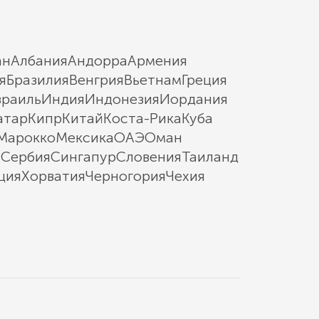
ан
Албания
Андорра
Армения
я
Бразилия
Венгрия
Вьетнам
Греция
зраиль
Индия
Индонезия
Иордания
атар
Кипр
Китай
Коста-Рика
Куба
Марокко
Мексика
ОАЭ
Оман
ы
Сербия
Сингапур
Словения
Таиланд
ция
Хорватия
Черногория
Чехия