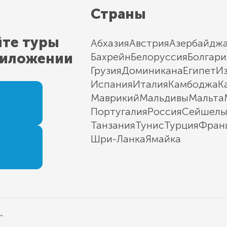
Страны
йте туры
Абхазия
Австрия
Азербайдж
риложении
Бахрейн
Белоруссия
Болгари
Грузия
Доминикана
Египет
И
Испания
Италия
Камбоджа
К
Маврикий
Мальдивы
Мальта
Португалия
Россия
Сейшел
Танзания
Тунис
Турция
Фран
Шри-Ланка
Ямайка
"