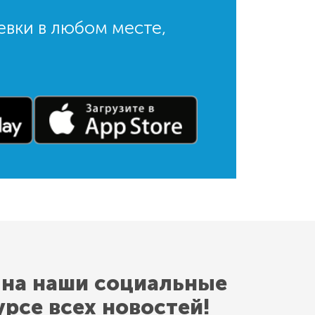
евки в любом месте,
 на наши социальные
урсе всех новостей!