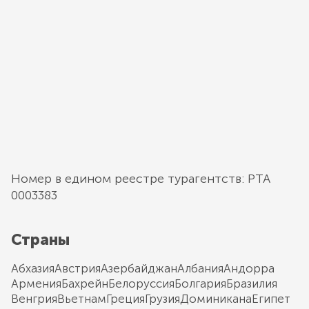
Номер в едином реестре турагентств: РТА
0003383
Страны
Абхазия
Австрия
Азербайджан
Албания
Андорра
Армения
Бахрейн
Белоруссия
Болгария
Бразилия
Венгрия
Вьетнам
Греция
Грузия
Доминикана
Египет