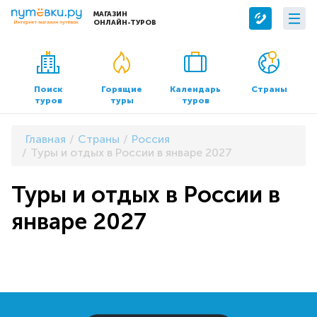
МАГАЗИН
ОНЛАЙН-ТУРОВ
Сервисы
О компании
Бронирование отелей
О нас
Поиск
Горящие
Календарь
Страны
туров
туры
туров
Трансфер
Контакты
Страхование
Команда
Главная
Страны
Россия
Документы и реквизиты
Туры и отдых в России в январе 2027
Офисы продаж
Туры и отдых в России в
январе 2027