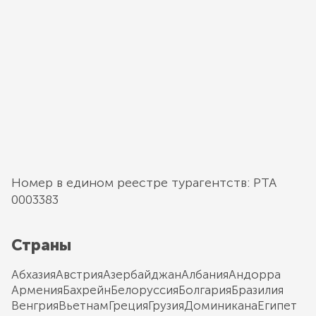
Номер в едином реестре турагентств: РТА
0003383
Страны
Абхазия
Австрия
Азербайджан
Албания
Андорра
Армения
Бахрейн
Белоруссия
Болгария
Бразилия
Венгрия
Вьетнам
Греция
Грузия
Доминикана
Египет