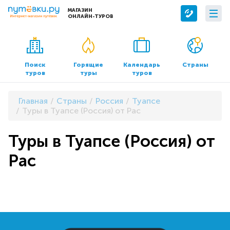
МАГАЗИН
ОНЛАЙН-ТУРОВ
Сервисы
О компании
Бронирование отелей
О нас
Поиск
Горящие
Календарь
Страны
туров
туры
туров
Трансфер
Контакты
Страхование
Команда
Главная
Страны
Россия
Туапсе
Документы и реквизиты
Туры в Туапсе (Россия) от Pac
Офисы продаж
Туры в Туапсе (Россия) от
Pac