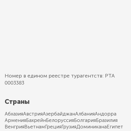
Номер в едином реестре турагентств: РТА
0003383
Страны
Абхазия
Австрия
Азербайджан
Албания
Андорра
Армения
Бахрейн
Белоруссия
Болгария
Бразилия
Венгрия
Вьетнам
Греция
Грузия
Доминикана
Египет