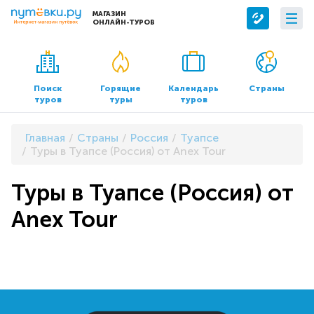
МАГАЗИН
ОНЛАЙН-ТУРОВ
Сервисы
О компании
Бронирование отелей
О нас
Поиск
Горящие
Календарь
Страны
туров
туры
туров
Трансфер
Контакты
Страхование
Команда
Главная
Страны
Россия
Туапсе
Документы и реквизиты
Туры в Туапсе (Россия) от Anex Tour
Офисы продаж
Туры в Туапсе (Россия) от
Anex Tour