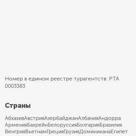
Номер в едином реестре турагентств: РТА
0003383
Страны
Абхазия
Австрия
Азербайджан
Албания
Андорра
Армения
Бахрейн
Белоруссия
Болгария
Бразилия
Венгрия
Вьетнам
Греция
Грузия
Доминикана
Египет