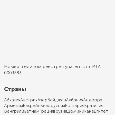
Номер в едином реестре турагентств: РТА
0003383
Страны
Абхазия
Австрия
Азербайджан
Албания
Андорра
Армения
Бахрейн
Белоруссия
Болгария
Бразилия
Венгрия
Вьетнам
Греция
Грузия
Доминикана
Египет