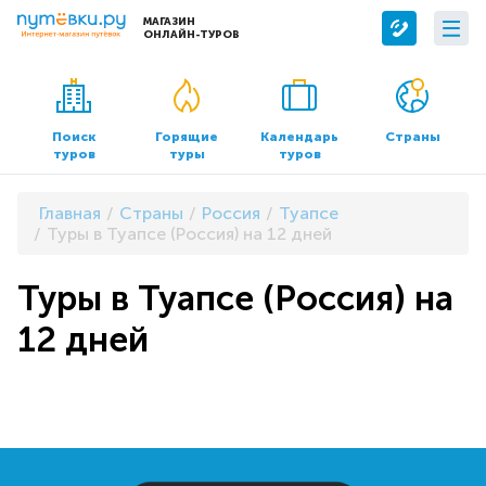
МАГАЗИН
ОНЛАЙН-ТУРОВ
Сервисы
О компании
Бронирование отелей
О нас
Поиск
Горящие
Календарь
Страны
туров
туры
туров
Трансфер
Контакты
Страхование
Команда
Главная
Страны
Россия
Туапсе
Документы и реквизиты
Туры в Туапсе (Россия) на 12 дней
Офисы продаж
Туры в Туапсе (Россия) на
12 дней