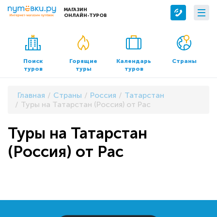
МАГАЗИН
ОНЛАЙН-ТУРОВ
Сервисы
О компании
Бронирование отелей
О нас
Поиск
Горящие
Календарь
Страны
туров
туры
туров
Трансфер
Контакты
Страхование
Команда
Главная
Страны
Россия
Татарстан
Документы и реквизиты
Туры на Татарстан (Россия) от Pac
Офисы продаж
Туры на Татарстан
(Россия) от Pac