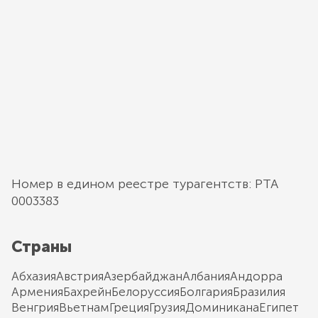
Номер в едином реестре турагентств: РТА
0003383
Страны
Абхазия
Австрия
Азербайджан
Албания
Андорра
Армения
Бахрейн
Белоруссия
Болгария
Бразилия
Венгрия
Вьетнам
Греция
Грузия
Доминикана
Египет