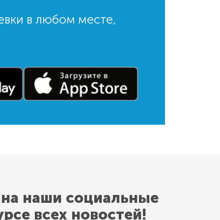
евки в любом месте,
 на наши социальные
урсе всех новостей!