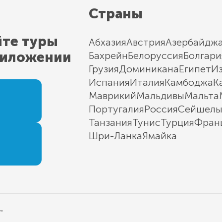
Страны
йте туры
Абхазия
Австрия
Азербайдж
риложении
Бахрейн
Белоруссия
Болгари
Грузия
Доминикана
Египет
И
Испания
Италия
Камбоджа
К
Маврикий
Мальдивы
Мальта
Португалия
Россия
Сейшел
Танзания
Тунис
Турция
Фран
Шри-Ланка
Ямайка
"