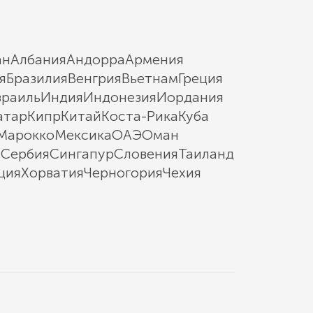
ан
Албания
Андорра
Армения
я
Бразилия
Венгрия
Вьетнам
Греция
зраиль
Индия
Индонезия
Иордания
атар
Кипр
Китай
Коста-Рика
Куба
Марокко
Мексика
ОАЭ
Оман
ы
Сербия
Сингапур
Словения
Таиланд
ция
Хорватия
Черногория
Чехия