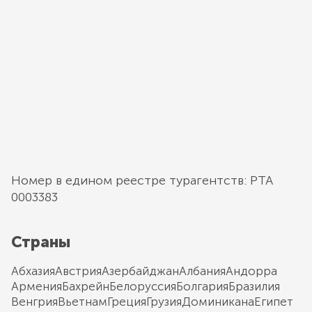
Номер в едином реестре турагентств: РТА
0003383
Страны
Абхазия
Австрия
Азербайджан
Албания
Андорра
Армения
Бахрейн
Белоруссия
Болгария
Бразилия
Венгрия
Вьетнам
Греция
Грузия
Доминикана
Египет