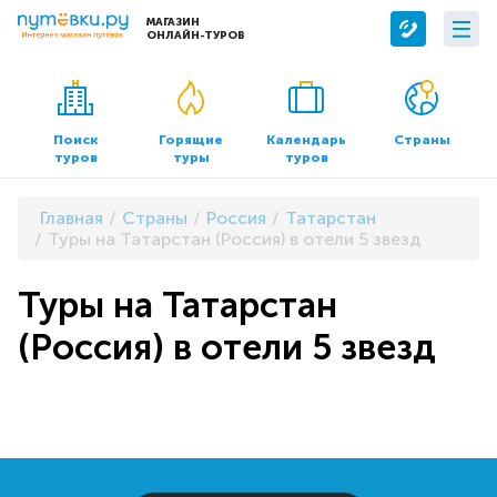
МАГАЗИН
ОНЛАЙН-ТУРОВ
Сервисы
О компании
Бронирование отелей
О нас
Поиск
Горящие
Календарь
Страны
туров
туры
туров
Трансфер
Контакты
Страхование
Команда
Главная
Страны
Россия
Татарстан
Документы и реквизиты
Туры на Татарстан (Россия) в отели 5 звезд
Офисы продаж
Туры на Татарстан
(Россия) в отели 5 звезд