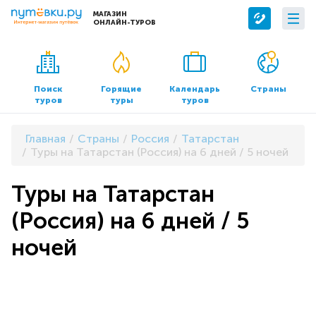
МАГАЗИН
ОНЛАЙН-ТУРОВ
Сервисы
О компании
Бронирование отелей
О нас
Поиск
Горящие
Календарь
Страны
туров
туры
туров
Трансфер
Контакты
Страхование
Команда
Главная
Страны
Россия
Татарстан
Документы и реквизиты
Туры на Татарстан (Россия) на 6 дней / 5 ночей
Офисы продаж
Туры на Татарстан
(Россия) на 6 дней / 5
ночей