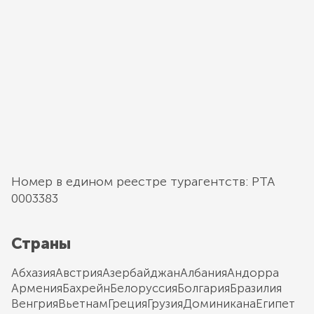
Номер в едином реестре турагентств: РТА
0003383
Страны
Абхазия
Австрия
Азербайджан
Албания
Андорра
Армения
Бахрейн
Белоруссия
Болгария
Бразилия
Венгрия
Вьетнам
Греция
Грузия
Доминикана
Египет