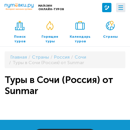
МАГАЗИН
ОНЛАЙН-ТУРОВ
Сервисы
О компании
Бронирование отелей
О нас
Поиск
Горящие
Календарь
Страны
туров
туры
туров
Трансфер
Контакты
Страхование
Команда
Главная
Страны
Россия
Сочи
Документы и реквизиты
Туры в Сочи (Россия) от Sunmar
Офисы продаж
Туры в Сочи (Россия) от
Sunmar