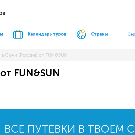
ОВ
ры
Календарь туров
Страны
Сер
 в Сочи (Россия) от FUN&SUN
) от FUN&SUN
ВСЕ ПУТЕВКИ В ТВОЕМ 