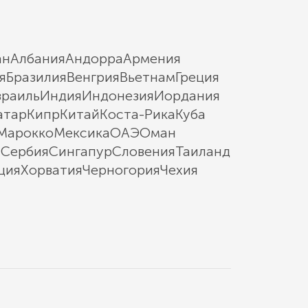
ан
Албания
Андорра
Армения
я
Бразилия
Венгрия
Вьетнам
Греция
зраиль
Индия
Индонезия
Иордания
атар
Кипр
Китай
Коста-Рика
Куба
Марокко
Мексика
ОАЭ
Оман
ы
Сербия
Сингапур
Словения
Таиланд
ция
Хорватия
Черногория
Чехия