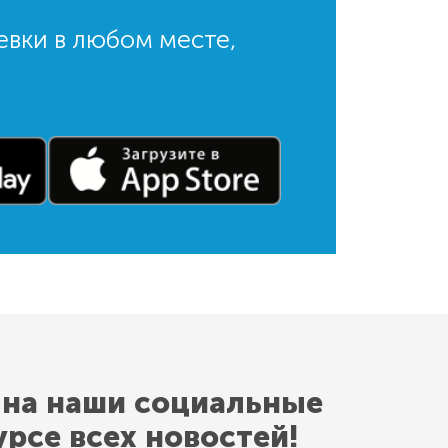
евки в любом месте,
 на наши социальные
урсе всех новостей!