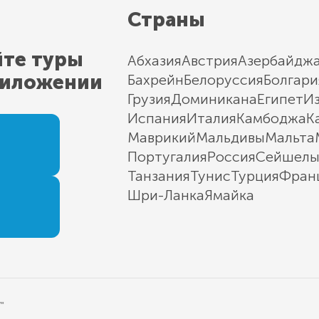
Страны
йте туры
Абхазия
Австрия
Азербайдж
риложении
Бахрейн
Белоруссия
Болгари
Грузия
Доминикана
Египет
И
Испания
Италия
Камбоджа
К
Маврикий
Мальдивы
Мальта
Португалия
Россия
Сейшел
Танзания
Тунис
Турция
Фран
Шри-Ланка
Ямайка
"