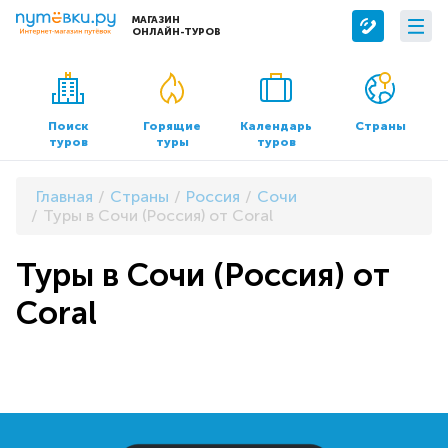
МАГАЗИН
ОНЛАЙН-ТУРОВ
Сервисы
О компании
Бронирование отелей
О нас
Поиск
Горящие
Календарь
Страны
туров
туры
туров
Трансфер
Контакты
Страхование
Команда
Главная
Страны
Россия
Сочи
Документы и реквизиты
Туры в Сочи (Россия) от Coral
Офисы продаж
Туры в Сочи (Россия) от
Coral