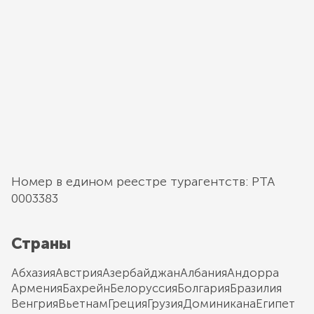
Номер в едином реестре турагентств: РТА
0003383
Страны
Абхазия
Австрия
Азербайджан
Албания
Андорра
Армения
Бахрейн
Белоруссия
Болгария
Бразилия
Венгрия
Вьетнам
Греция
Грузия
Доминикана
Египет